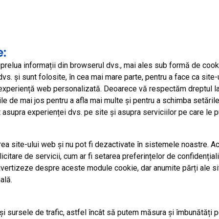
:
prelua informații din browserul dvs., mai ales sub formă de cookie
vs. și sunt folosite, în cea mai mare parte, pentru a face ca site
 o experiență web personalizată. Deoarece vă respectăm dreptul la 
iile de mai jos pentru a afla mai multe și pentru a schimba setăril
asupra experienței dvs. pe site și asupra serviciilor pe care le p
a site-ului web și nu pot fi dezactivate în sistemele noastre. Ac
icitare de servicii, cum ar fi setarea preferințelor de confidenția
ertizeze despre aceste module cookie, dar anumite părți ale site
ală.
 sursele de trafic, astfel încât să putem măsura și îmbunătăți pe