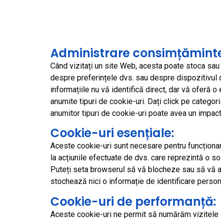
Administrare consimțăminte
Când vizitați un site Web, acesta poate stoca sau 
despre preferințele dvs. sau despre dispozitivul d
informațiile nu vă identifică direct, dar vă oferă
anumite tipuri de cookie-uri. Dați click pe categor
anumitor tipuri de cookie-uri poate avea un impact 
Cookie-uri esențiale:
Aceste cookie-uri sunt necesare pentru funcționare
la acțiunile efectuate de dvs. care reprezintă o sol
Puteți seta browserul să vă blocheze sau să vă av
stochează nici o informație de identificare person
Cookie-uri de performanță:
Aceste cookie-uri ne permit să numărăm vizitele și