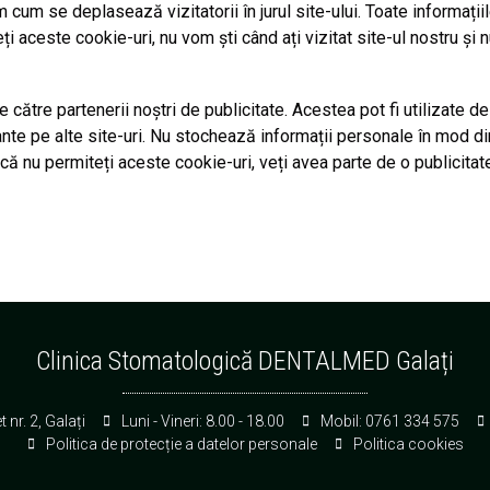
 cum se deplasează vizitatorii în jurul site-ului. Toate informați
ți aceste cookie-uri, nu vom ști când ați vizitat site-ul nostru ș
 către partenerii noștri de publicitate. Acestea pot fi utilizate d
vante pe alte site-uri. Nu stochează informații personale în mod di
acă nu permiteți aceste cookie-uri, veți avea parte de o publicitat
Clinica Stomatologică DENTALMED Galați
 nr. 2, Galați
Luni - Vineri: 8.00 - 18.00
Mobil: 0761 334 575
Politica de protecție a datelor personale
Politica cookies