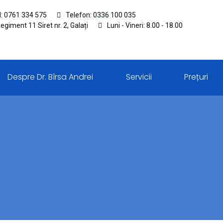
l: 0761 334 575
Telefon: 0336 100 035
Regiment 11 Siret nr. 2, Galați
Luni - Vineri: 8.00 - 18.00
Despre Dr. Bîrsa Andrei
Servicii
Prețuri