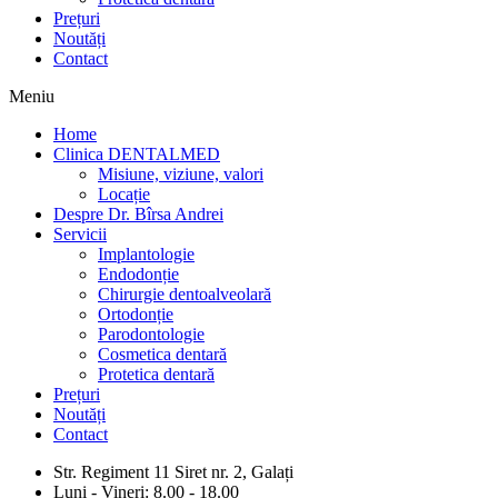
Prețuri
Noutăți
Contact
Meniu
Home
Clinica DENTALMED
Misiune, viziune, valori
Locație
Despre Dr. Bîrsa Andrei
Servicii
Implantologie
Endodonție
Chirurgie dentoalveolară
Ortodonție
Parodontologie
Cosmetica dentară
Protetica dentară
Prețuri
Noutăți
Contact
Str. Regiment 11 Siret nr. 2, Galați
Luni - Vineri: 8.00 - 18.00