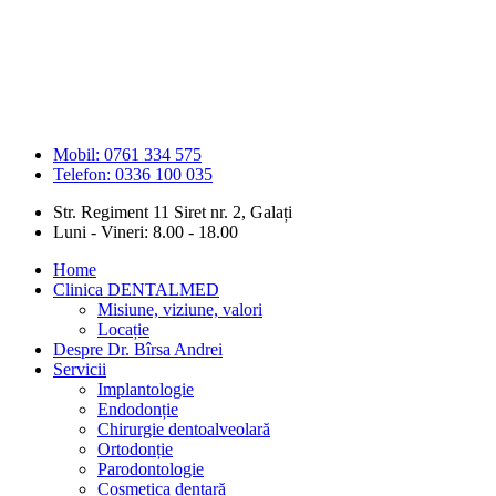
Sari
la
conținut
Mobil: 0761 334 575
Telefon: 0336 100 035
Str. Regiment 11 Siret nr. 2, Galați
Luni - Vineri: 8.00 - 18.00
Home
Clinica DENTALMED
Misiune, viziune, valori
Locație
Despre Dr. Bîrsa Andrei
Servicii
Implantologie
Endodonție
Chirurgie dentoalveolară
Ortodonție
Parodontologie
Cosmetica dentară