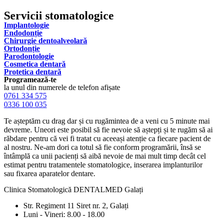
Servicii stomatologice
Implantologie
Endodonție
Chirurgie dentoalveolară
Ortodonție
Parodontologie
Cosmetica dentară
Protetica dentară
Programează-te
la unul din numerele de telefon afișate
0761 334 575
0336 100 035
Te așteptăm cu drag dar și cu rugămintea de a veni cu 5 minute mai
devreme. Uneori este posibil să fie nevoie să aștepți și te rugăm să ai
răbdare pentru că vei fi tratat cu aceeași atenție ca fiecare pacient de
al nostru. Ne-am dori ca totul să fie conform programării, însă se
întâmplă ca unii pacienți să aibă nevoie de mai mult timp decât cel
estimat pentru tratamentele stomatologice, inserarea implanturilor
sau fixarea aparatelor dentare.
Clinica Stomatologică DENTALMED Galați
Str. Regiment 11 Siret nr. 2, Galați
Luni - Vineri: 8.00 - 18.00