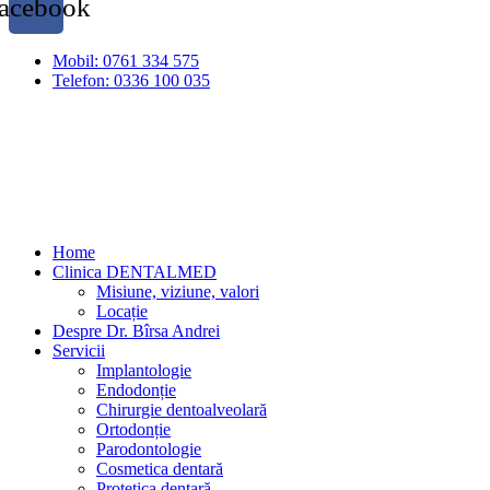
acebook
Mobil: 0761 334 575
Telefon: 0336 100 035
Home
Clinica DENTALMED
Misiune, viziune, valori
Locație
Despre Dr. Bîrsa Andrei
Servicii
Implantologie
Endodonție
Chirurgie dentoalveolară
Ortodonție
Parodontologie
Cosmetica dentară
Protetica dentară