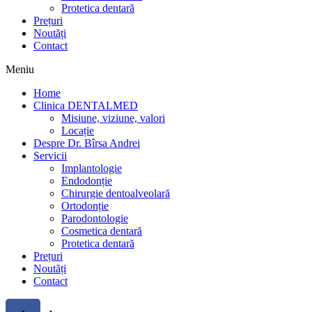
Protetica dentară
Prețuri
Noutăți
Contact
Meniu
Home
Clinica DENTALMED
Misiune, viziune, valori
Locație
Despre Dr. Bîrsa Andrei
Servicii
Implantologie
Endodonție
Chirurgie dentoalveolară
Ortodonție
Parodontologie
Cosmetica dentară
Protetica dentară
Prețuri
Noutăți
Contact